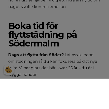
hör av dig så hjälper vi dig att hitta en ny tid om
något skulle komma emellan.
Boka tid för
flyttstädning på
Södermalm
Dags att flytta från Söder?
Låt oss ta hand
om städningen så du kan fokusera på ditt nya
hem. Vi har gjort det här i över 25 år – du är i
trygga händer.
Varmt välkommen att boka tid för flyttstädning
på Södermalm med omnejd.
Maila
info@milkastad.com
eller ring
072 – 740 30 31
.