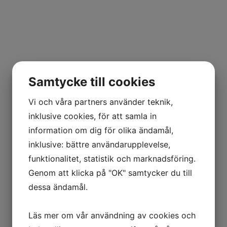
Flyttstädning på
Samtycke till cookies
Södermalm
Vi och våra partners använder teknik,
Vi har sedan 1999 hjälpt kunder med
inklusive cookies, för att samla in
flyttstädning på Södermalm och i övriga
information om dig för olika ändamål,
Stockholm. Oavsett om du är privatperson
inklusive: bättre användarupplevelse,
eller företag som ska flytta så ser vi till att
funktionalitet, statistik och marknadsföring.
bostaden lämnas ren och fräsch till nästa ägare
Genom att klicka på "OK" samtycker du till
eller hyresgäst. Med vår nöjdhetsgaranti kan
dessa ändamål.
du känna dig trygg – om det uppstår
anmärkningar åtgärdar vi dem inom rimlig tid.
Läs mer om vår användning av cookies och