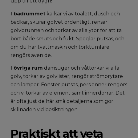
upp till ett dygn!
I badrummet
kalkar vi av toalett, dusch och
badkar, skurar golvet ordentligt, rensar
golvbrunnen och torkar av alla ytor för att ta
bort både smuts och fukt. Speglar putsas, och
om du har tvättmaskin och torktumlare
rengörs även de.
I övriga rum
damsuger och våttorkar vi alla
golv, torkar av golvlister, rengör strömbrytare
och lampor. Fönster putsas, persienner rengörs
och vi torkar av element samt innerdörrar. Det
är ofta just de här små detaljerna som gör
skillnaden vid besiktningen.
Praktiskt att veta