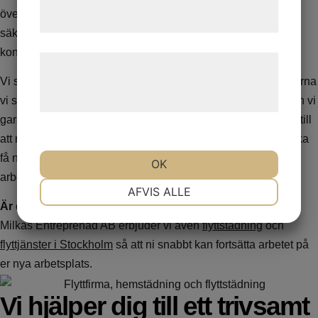
tjenester. Ved at klikke på 'OK' giver du
över att kunna leverera högkvalitativa resultat. För att
samtykke til disse formål.
säkerställa att städningen alltid håller måttet jobbar vi
kontinuerligt med uppföljningar av vårt arbete.
Læs mere om vores brug af cookies og
behandling af persondata på vores
Vi ser även till att utbilda våra nya städare i de bästa teknikerna
vi samlat på oss under våra 25 år i branschen. På så sätt kan vi
hjemmeside.
garantera ett riktigt bra resultat, varje gång. Dessutom ser vi till
att ni får samma städare, i den mån det är möjligt, för att ni ska
få någon som har god förståelse för era rutiner och er
OK
arbetsplats.
NØDVENDIGE
PRÆFERENCER
AFVIS ALLE
Är det dags att byta kontor?
Vi hjälper er hela vägen! På
Milkas Entreprenad AB erbjuder vi även
flyttstädning
och
MARKETING
STATISTIK
flyttjänster i Stockholm
så att ni snabbt kan fortsätta arbetet på
er nya arbetsplats.
Vi hjälper dig till ett trivsamt