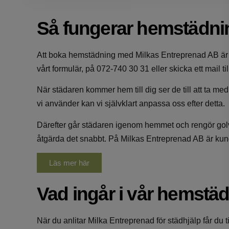
Så fungerar hemstädni
Att boka hemstädning med Milkas Entreprenad AB är ett 
vårt
formulär
, på
072-740 30 31
eller skicka ett mail ti
När städaren kommer hem till dig ser de till att ta m
vi använder kan vi självklart anpassa oss efter detta.
Därefter går städaren igenom hemmet och rengör golv o
åtgärda det snabbt. På Milkas Entreprenad AB är kunden
Läs mer här
Vad ingår i vår hemstä
När du anlitar Milka Entreprenad för städhjälp får du til