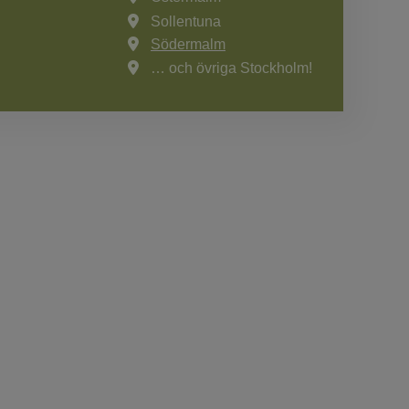
Sollentuna
Södermalm
… och övriga Stockholm!
: