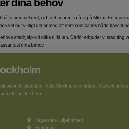
ter dina behov
 att hålla hemmet rent, och det är precis då vi på Milkas Entrepre
och vet hur viktigt det är med ett hem som känns både fräscht oc
 behöva städhjälp vid olika tillfällen. Därför erbjuder vi städnin
passar just dina behov.
tockholm
fessionell städhjälp i hela Stockholmsområdet. Oavsett om du bo
med ett fläckfritt hem.
Hägersten / Liljeholmen
Huddinge