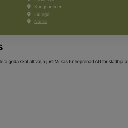
Kungsholmen
Lidingö
Nacka
s
era goda skäl att välja just Milkas Entreprenad AB för städhjälp