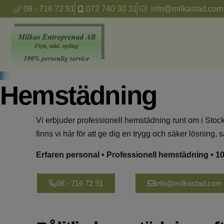
08 - 716 72 91
072 740 30 31
info@milkastad.com
Hemstädning
Vi erbjuder professionell hemstädning runt om i Stock
finns vi här för att ge dig en trygg och säker lösning, 
Erfaren personal • Professionell hemstädning • 1
08 - 716 72 91
info@milkastad.com