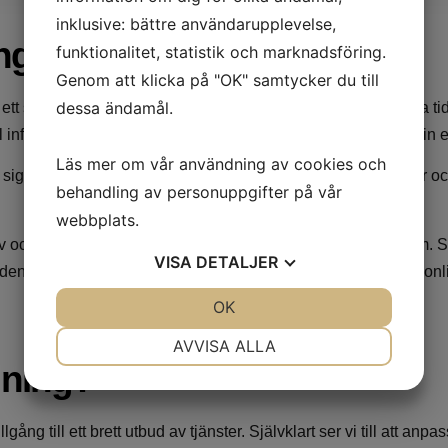
inklusive: bättre användarupplevelse,
ng i Stockholm
funktionalitet, statistik och marknadsföring.
Genom att klicka på "OK" samtycker du till
dessa ändamål.
smidigt sätt att få ett rent och fräscht hem och samtidigt ha tid
ll
info@milkastad.com
så diskuterar vi dina behov och bokar in ett 
Läs mer om vår användning av cookies och
ed sig sina egna miljövänliga och professionella städprodukter o
behandling av personuppgifter på vår
webbplats.
ch andra ytor så att du kan mötas av ett skinande rent hem. Skul
VISA
DETALJER
 alltid i fokus och vi jobbar hårt för att kunna erbjuda personli
JA
NEJ
OK
JA
NEJ
NÖDVÄNDIG
INSTÄLLNINGAR
AVVISA ALLA
dning?
JA
NEJ
JA
NEJ
MARKNADSFÖRING
STATISTIK
lgång till ett brett utbud av tjänster. Självklart ser vi till att an