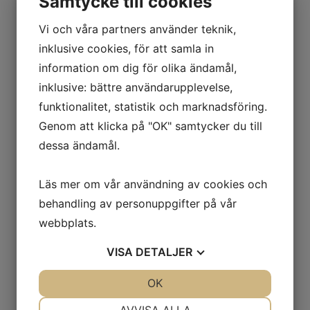
Samtycke till cookies
Så förbereder du
Vi och våra partners använder teknik,
dig inför flytten –
inklusive cookies, för att samla in
tips från proffsen
information om dig för olika ändamål,
inklusive: bättre användarupplevelse,
Ska du snart flytta? Här är våra bästa
funktionalitet, statistik och marknadsföring.
tips!
Genom att klicka på "OK" samtycker du till
Att flytta till ett nytt hem är spännande – men
dessa ändamål.
det kan också kännas överväldigande med allt
som ska ordnas. Hur packar man egentligen
Läs mer om vår användning av cookies och
smartast? Vad ska man tänka på när flyttbilen
behandling av personuppgifter på vår
ska komma? Och hur undviker man att
webbplats.
glömma något viktigt?
VISA
DETALJER
På Milkas Entreprenad AB har vi hjälpt
tusentals kunder med både
flytt
och
JA
NEJ
OK
JA
NEJ
flyttstädning
sedan 1999. Här delar vi med oss
NÖDVÄNDIG
INSTÄLLNINGAR