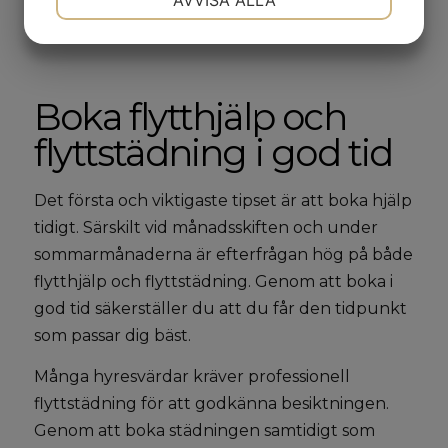
AVVISA ALLA
av våra bästa tips för att göra din flytt så smidig
som möjligt.
JA
NEJ
JA
NEJ
MARKNADSFÖRING
STATISTIK
Boka flytthjälp och
flyttstädning i god tid
Det första och viktigaste tipset är att boka hjälp
tidigt. Särskilt vid månadsskiften och under
sommarmånaderna är efterfrågan hög på både
flytthjälp och flyttstädning. Genom att boka i
god tid säkerställer du att du får den tidpunkt
som passar dig bäst.
Många hyresvärdar kräver professionell
flyttstädning för att godkänna besiktningen.
Genom att boka städningen samtidigt som