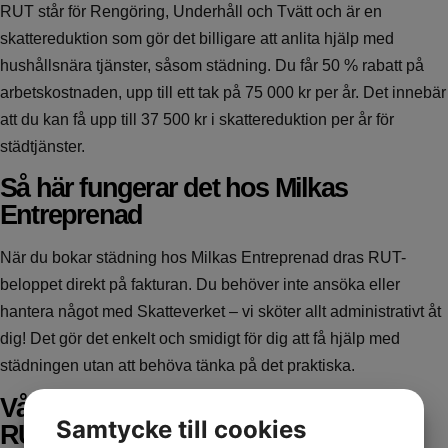
RUT står för Rengöring, Underhåll och Tvätt och är en
skattereduktion som gör det billigare att anlita hjälp med
hushållsnära tjänster, såsom städning. Du får 50 % rabatt på
arbetskostnaden, upp till ett tak på 75 000 kr per år. Det innebär
att du kan få upp till 37 500 kr i skattereduktion per år för
städtjänster.
Så här fungerar det hos Milkas
Entreprenad
När du bokar städning hos Milkas Entreprenad dras RUT-
beloppet direkt på fakturan. Du behöver inte ansöka eller
hantera något med Skatteverket – vi sköter allt administrativt åt
dig! Det gör det enkelt och smidigt för dig att få hjälp med
städningen utan att behöva tänka på det praktiska.
Våra städtjänster som omfattas av
Samtycke till cookies
RUT-avdrag