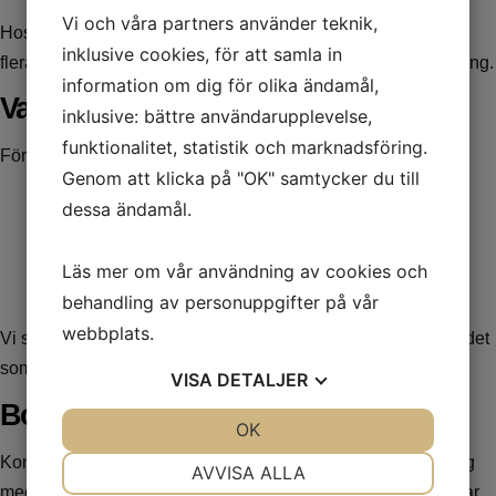
Vi och våra partners använder teknik,
Hos Milkas Entreprenad kan du använda RUT-avdraget för
inklusive cookies, för att samla in
flera av våra
städtjänster
, såsom
hemstädning
och
flyttstädning
.
information om dig för olika ändamål,
Vad du behöver veta
inklusive: bättre användarupplevelse,
funktionalitet, statistik och marknadsföring.
För att kunna utnyttja RUT-avdraget måste du:
Genom att klicka på "OK" samtycker du till
Var minst 18 år gammal.
dessa ändamål.
Betala skatt i Sverige.
Ha tillräckligt med skatt att nyttja avdraget.
Läs mer om vår användning av cookies och
Arbetet ska utföras i din bostad.
behandling av personuppgifter på vår
webbplats.
Vi ser till att alla dessa krav uppfylls, så du kan fokusera på det
som är viktigt för dig!
VISA
DETALJER
Boka din städning idag
JA
NEJ
OK
JA
NEJ
Kontakta oss på Milkas Entreprenad för att boka din städning
NÖDVÄNDIG
INSTÄLLNINGAR
AVVISA ALLA
med RUT-avdrag. Vi erbjuder personlig service och anpassar