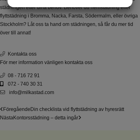
JA
NEJ
JA
NEJ
städningen efter dina behov. Behöver du hemstädning eller
MARKNADSFÖRING
STATISTIK
flyttstädning i
Bromma
,
Nacka
,
Farsta
,
Södermalm
, eller övriga
Stockholm? Låt oss ta hand om städningen, så får du mer tid
över till annat!
Kontakta oss
För mer information vänligen kontakta oss
08 - 716 72 91
072 - 740 30 31
info@milkastad.com
Föregående
Din checklista vid flyttstädning av hyresrätt
Nästa
Kontorsstädning – detta ingår