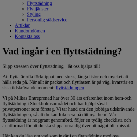
Flyttstädning
Flyttjänster
Styling
Personlig städservice
Artiklar
Kundomdömen
Kontakta oss
Vad ingår i en flyttstädning?
Slipp stressen över flyttstädning - låt oss hjälpa till!
Att flytta är ofta förknippat med stress, långa listor och mycket att
hålla reda på. När allt är packat och flyttlasten är på väg, kvarstår ett
sista tidskrävande moment:
flyttstädningen
.
Vi på Milkas Entreprenad har över 30 års erfarenhet inom hem-och
flyttstädning i Stockholmsområdet och har hjälpt såväl
privatpersoner som företag. Vi tar hand om den jobbiga tidskrävande
flyttstädningen, så att du kan fokusera på ditt nya hem! Vår
flyttstädning är noggrant genomförd, följer en tydlig checklista och
är utformad för att du ska slippa oroa dig över att något blir missat.
Här kan du läsa om vad som ingår i en flyttstädning med oss.