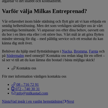
åtgärdar vi det snabbt och kostnadsfritt.
Varför välja Milkas Entreprenad?
Vår erfarenhet inom både städning och flytt gör att vi kan erbjuda en
smidig helhetslösning. Men det som verkligen särskiljer oss är vårt
personliga bemötande. Vi anpassar oss efter dina behov, oavsett om
du bor i en liten etta eller i ett större hus. Vårt mål är att göra flytten
mindre stressig för dig – med pålitlig service och ett resultat du kan
känna dig stolt över.
Behöver du hjälp med flyttstädningen i
Nacka
,
Bromma
,
Farsta
och
på
Södermalm
med omnejd? Kontakta oss redan idag för en offert –
så ser vi till att du kan lämna din bostad i bästa möjliga skick!
Kontakta oss
För mer information vänligen kontakta oss
08 - 716 72 91
072 - 740 30 31
info@milkastad.com
Nästa
Vad ingår i en vanlig hemstädning?
Next